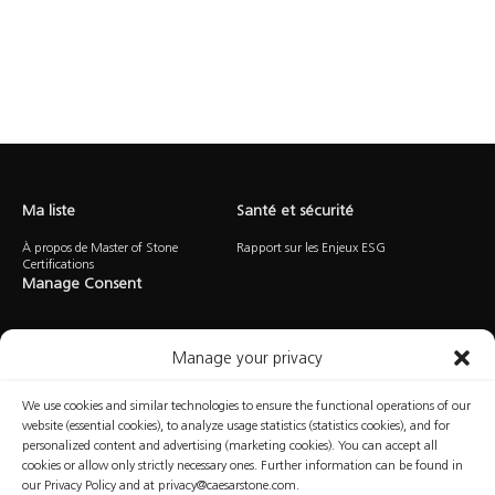
Ma liste
Santé et sécurité
À propos de Master of Stone
Rapport sur les Enjeux ESG
Certifications
Manage Consent
Manage your privacy
We use cookies and similar technologies to ensure the functional operations of our
website (essential cookies), to analyze usage statistics (statistics cookies), and for
personalized content and advertising (marketing cookies). You can accept all
Politique de
Politique d’utilisation
Conditions
Manage
confidentialité
des témoins
D’utilisation
Consent
cookies or allow only strictly necessary ones. Further information can be found in
our Privacy Policy and at privacy@caesarstone.com.