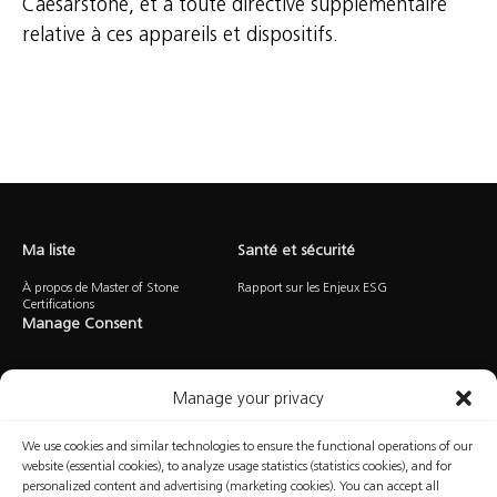
Caesarstone, et à toute directive supplémentaire
relative à ces appareils et dispositifs.
Ma liste
Santé et sécurité
À propos de Master of Stone
Rapport sur les Enjeux ESG
Certifications
Manage Consent
Manage your privacy
We use cookies and similar technologies to ensure the functional operations of our
website (essential cookies), to analyze usage statistics (statistics cookies), and for
personalized content and advertising (marketing cookies). You can accept all
Politique de
Politique d’utilisation
Conditions
Manage