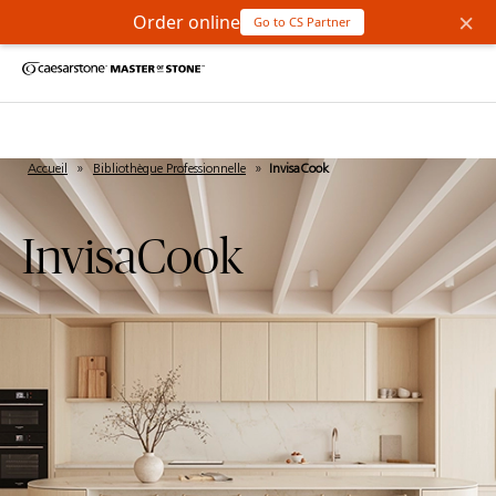
×
Order online
Go to CS Partner
Accueil
»
Bibliothèque Professionnelle
»
InvisaCook
InvisaCook