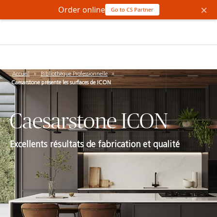
×
Order online
Go to CS Partner
Accueil
»
Bibliothèque Professionnelle
»
Caesarstone présente les surfaces de ICON
Caesarstone ICON
Excellents résultats de fabrication et qualité