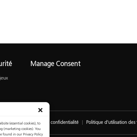
urité
Manage Consent
jeux
Politique de confidentialité
Politique d’utilisation de
site (essential cookies), to
ing (marketing cookies). You
be found in our Privacy Policy