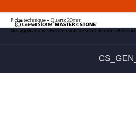
Fiche technique – Quartz 20mm
Nos applications
Revêtements de sol et de mur
Ressourc
Enter a keyword
Nos applications
Revêtements de sol et de mur
Ressources professionnelles