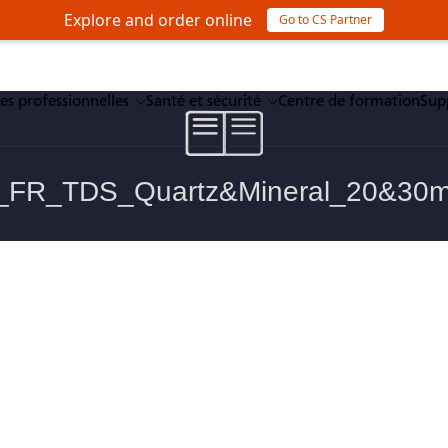
Explore and order online
Go to CS Partner
es professionnelles
Santé et sécurité
Centre de formation
Sup