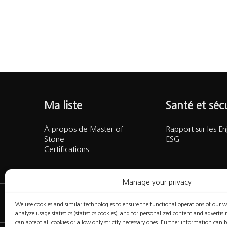
Santé et sécurité
Centre de formation
Support
Ma liste
Santé et séc
À propos de Master of
Rapport sur les En
Language
Français
Stone
ESG
Certifications
Accesibility
CS Partners
Manage your privacy
We use cookies and similar technologies to ensure the functional operations of our web
analyze usage statistics (statistics cookies), and for personalized content and advertis
can accept all cookies or allow only strictly necessary ones. Further information can 