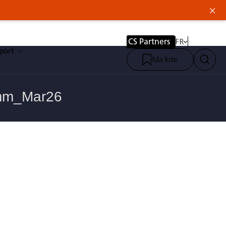
×
CS Partners
FR
port
Ma liste